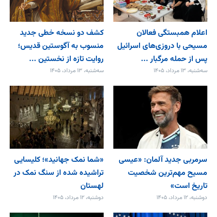
اعلام همبستگی فعالان
کشف دو نسخه خطی جدید
مسیحی با دروزی‌های اسرائیل
منسوب به آگوستین قدیس؛
پس از حمله مرگبار ...
روایت تازه از نخستین ...
سه‌شنبه، ۱۳ مرداد، ۱۴۰۵
سه‌شنبه، ۱۳ مرداد، ۱۴۰۵
سرمربی جدید آلمان: «عیسی
«شما نمک جهانید»؛ کلیسایی
مسیح مهم‌ترین شخصیت
تراشیده شده از سنگ نمک در
تاریخ است»
لهستان
دوشنبه، ۱۲ مرداد، ۱۴۰۵
دوشنبه، ۱۲ مرداد، ۱۴۰۵