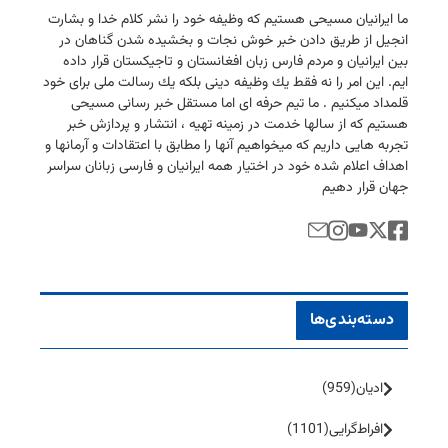
ما ایرانیان مسیحی هستیم كه وظیفه خود را نشر كلام خدا و بشارت
انجیل از طریق دادن خبر خوش نجات و بخشیده شدن گناهان در
بین ایرانیان و مردم فارس زبان افغانستان و تاجیكستان قرار داده
ایم. این امر را نه فقط یك وظیفه دینی بلكه یك رسالت ملی برای خود
قلمداد میكنیم . ما تیم حرفه ای اما مستقل خبر رسانی مسیحی
هستیم كه از سالها خدمت در زمینه تهیه ، انتشار و پردازش خبر
تجربه هایی داریم كه میخواهیم آنها را مطابق با اعتقادات و آرمانها و
اهداف اعلام شده خود در اختیار همه ایرانیان و فارسی زبانان سراسر
جهان قرار دهیم
دسته‌بندی‌ها
ادیان
(959)
افراط‌گرایی
(1101)