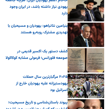
خاخام اعظم یهودیان ایران: هرچه جامعه
یهودی نیاز داشته باشد، در ایران وجود
دارد
بنیامین نتانیاهو: یهودیان و مسیحیان با
تهدیدی مشترک روبه‌رو هستند
کشف دستور یک اکسیر قدیمی در
صومعه فلورانس؛ فرمولی مشابه کوکاکولا
۲۰۲۵ مرگبارترین سال حملات
یهودستیزانه علیه یهودیان خارج از
اسرائیل بود
پیوند باستان‌شناسی و تاریخ مسیحیت؛