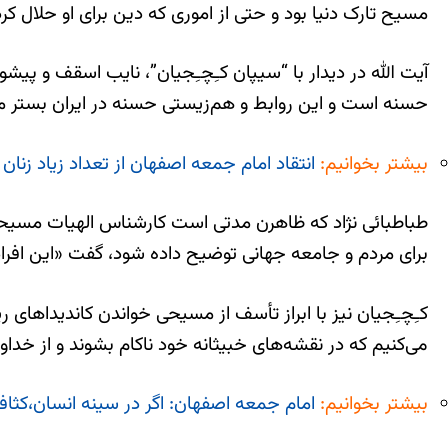
مسیح تارک دنیا بود و حتی از اموری که دین برای او حلال کرد
آیت الله در دیدار با “سیپان کـِچـِجیان”، نایب اسقف و پیش
حسنه است و این روابط و هم‌زیستی حسنه در ایران بستر من
بیشتر بخوانیم:
انتقاد امام جمعه اصفهان از تعداد زیاد زنا
طباطبائی نژاد که ظاهرن مدتی است کارشناس الهیات مسیحی 
برای مردم و جامعه جهانی توضیح داده شود، گفت «این افراد 
کـِچـِجیان نیز با ابراز تأسف از مسیحی خواندن کاندیداه
می‌کنیم که در نقشه‌های خبیثانه خود ناکام بشوند و از خداو
بیشتر بخوانیم:
امام جمعه اصفهان: اگر در سینه انسان،کثا