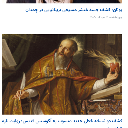
یونان: کشف جسد مُبشر مسیحی بریتانیایی در چمدان
چهارشنبه، ۱۴ مرداد، ۱۴۰۵
کشف دو نسخه خطی جدید منسوب به آگوستین قدیس؛ روایت تازه