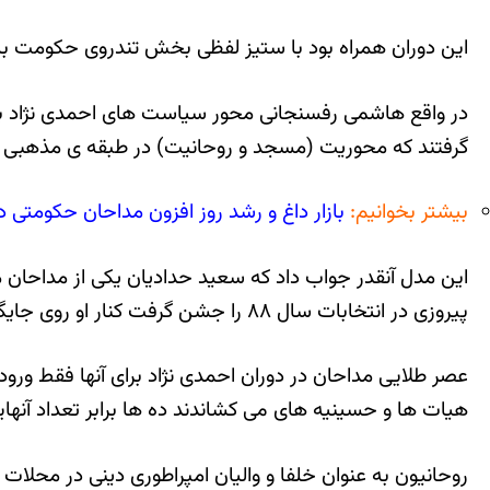
این دوران همراه بود با ستیز لفظی بخش تندروی حکومت با ج
در واقع هاشمی رفسنجانی محور سیاست های احمدی نژاد بود؛
گرفتند که محوریت (مسجد و روحانیت) در طبقه ی مذهبی – کا
بیشتر بخوانیم:
بازار داغ و رشد روز افزون مداحان حکومتی در
این مدل آنقدر جواب داد که سعید حدادیان یکی از مداحان 
پیروزی در انتخابات سال ۸۸ را جشن گرفت کنار او روی جایگاه ویژه قرار داشت و جمعیت را تهییج می کرد.
عصر طلایی مداحان در دوران احمدی نژاد برای آنها فقط ورود 
هیات ها و حسینیه های می کشاندند ده ها برابر تعداد آنه
روحانیون به عنوان خلفا و والیان امپراطوری دینی در محلات