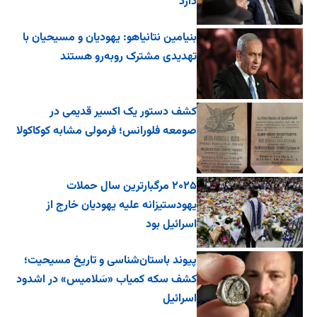
دارد
بنیامین نتانیاهو: یهودیان و مسیحیان با
تهدیدی مشترک روبه‌رو هستند
کشف دستور یک اکسیر قدیمی در
صومعه فلورانس؛ فرمولی مشابه کوکاکولا
۲۰۲۵ مرگبارترین سال حملات
یهودستیزانه علیه یهودیان خارج از
اسرائیل بود
پیوند باستان‌شناسی و تاریخ مسیحیت؛
کشف سکه کمیاب «سَلامیس» در اشدود
اسرائیل