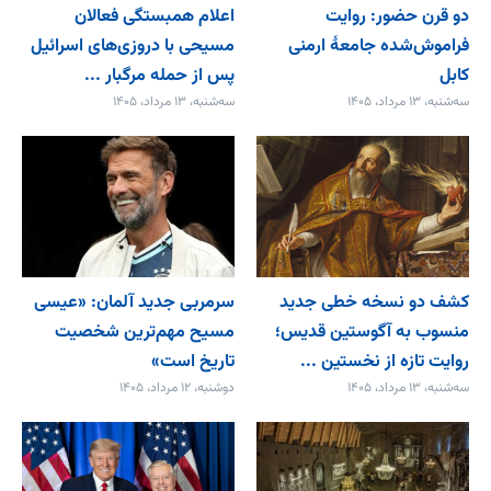
دو قرن حضور: روایت
اعلام همبستگی فعالان
فراموش‌شده جامعۀ ارمنی
مسیحی با دروزی‌های اسرائیل
کابل
پس از حمله مرگبار ...
سه‌شنبه، ۱۳ مرداد، ۱۴۰۵
سه‌شنبه، ۱۳ مرداد، ۱۴۰۵
کشف دو نسخه خطی جدید
سرمربی جدید آلمان: «عیسی
منسوب به آگوستین قدیس؛
مسیح مهم‌ترین شخصیت
روایت تازه از نخستین ...
تاریخ است»
سه‌شنبه، ۱۳ مرداد، ۱۴۰۵
دوشنبه، ۱۲ مرداد، ۱۴۰۵