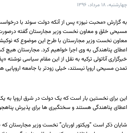
چهارشنبه، ۱۸ مرداد، ۱۳۹۶
به گزارش «محبت نیوز» پس از آنکه دولت سوئد با درخواس
مسیحی خلق و معاون نخست وزیر مجارستان گفته درصورت د
معاون نخست وزیر مجارستان با طرح این موضوع که نوکیشان 
اعطای پناهندگی به وی اجرا خواهیم کرد. مجارستان هیچ ک
خبرگزاری آناتولی ترکیه به نقل از این مقام سیاسی نوشته 
تمدن مسیحی اروپا نیستند، خیلی زودتر با جامعه اروپایی 
این برای نخستین بار است که یک دولت در شرق اروپا به یک
اعطای پناهندگی هستند و سختگیری ها برای پذیرش پناهجوی
شایان ذکر است “ویکتور اوربان” نخست وزیر مجارستان که 