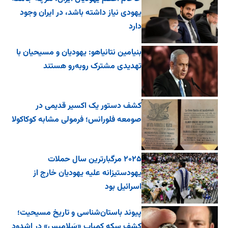
یهودی نیاز داشته باشد، در ایران وجود
دارد
بنیامین نتانیاهو: یهودیان و مسیحیان با
تهدیدی مشترک روبه‌رو هستند
کشف دستور یک اکسیر قدیمی در
صومعه فلورانس؛ فرمولی مشابه کوکاکولا
۲۰۲۵ مرگبارترین سال حملات
یهودستیزانه علیه یهودیان خارج از
اسرائیل بود
پیوند باستان‌شناسی و تاریخ مسیحیت؛
کشف سکه کمیاب «سَلامیس» در اشدود