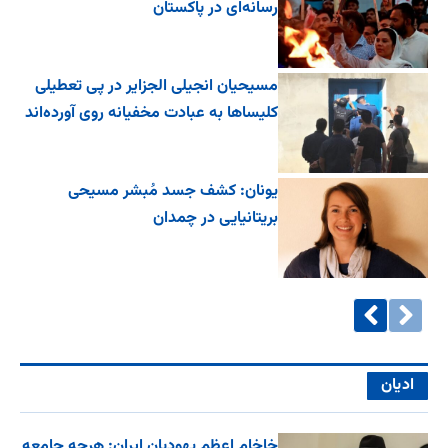
رسانه‌ای در پاکستان
مسیحیان انجیلی الجزایر در پی تعطیلی
کلیساها به عبادت مخفیانه روی آورده‌اند
یونان: کشف جسد مُبشر مسیحی
بریتانیایی در چمدان
ادیان
خاخام اعظم یهودیان ایران: هرچه جامعه