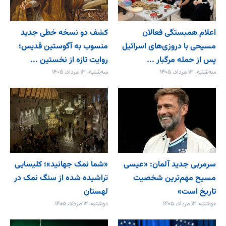
اعلام همبستگی فعالان
کشف دو نسخه خطی جدید
مسیحی با دروزی‌های اسرائیل
منسوب به آگوستین قدیس؛
پس از حمله مرگبار ...
روایت تازه از نخستین ...
سه‌شنبه، ۱۳ مرداد، ۱۴۰۵
سه‌شنبه، ۱۳ مرداد، ۱۴۰۵
سرمربی جدید آلمان: «عیسی
«شما نمک جهانید»؛ کلیسایی
مسیح مهم‌ترین شخصیت
تراشیده شده از سنگ نمک در
تاریخ است»
لهستان
دوشنبه، ۱۲ مرداد، ۱۴۰۵
دوشنبه، ۱۲ مرداد، ۱۴۰۵