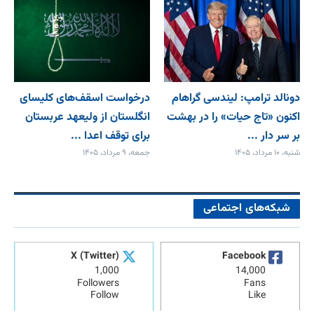
دونالد ترامپ: لیندسی گراهام
درخواست اسقف‌های کلیسای
اکنون «تاج حیات» را در بهشت
انگلستان از ولیعهد عربستان
بر سر دار ...
برای توقف اعدا ...
شنبه، ۱۰ مرداد، ۱۴۰۵
جمعه، ۹ مرداد، ۱۴۰۵
شبکه‌های اجتماعی
X (Twitter)
Facebook
1,000
14,000
Followers
Fans
Follow
Like