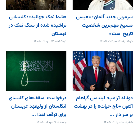
سرمربی جدید آلمان: «عیسی
«شما نمک جهانید»؛ کلیسایی
مسیح مهم‌ترین شخصیت
تراشیده شده از سنگ نمک در
تاریخ است»
لهستان
دوشنبه، ۱۲ مرداد، ۱۴۰۵
دوشنبه، ۱۲ مرداد، ۱۴۰۵
دونالد ترامپ: لیندسی گراهام
درخواست اسقف‌های کلیسای
اکنون «تاج حیات» را در بهشت
انگلستان از ولیعهد عربستان
بر سر دار ...
برای توقف اعدا ...
شنبه، ۱۰ مرداد، ۱۴۰۵
جمعه، ۹ مرداد، ۱۴۰۵