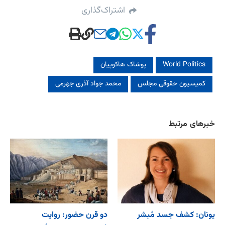
اشتراک‌گذاری
World Politics
پوشاک هاکوپیان
کمیسیون حقوقی مجلس
محمد جواد آذری جهرمی
خبرهای مرتبط
یونان: کشف جسد مُبشر
دو قرن حضور: روایت