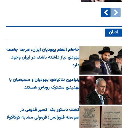
ادیان
خاخام اعظم یهودیان ایران: هرچه جامعه
یهودی نیاز داشته باشد، در ایران وجود
دارد
بنیامین نتانیاهو: یهودیان و مسیحیان با
تهدیدی مشترک روبه‌رو هستند
کشف دستور یک اکسیر قدیمی در
صومعه فلورانس؛ فرمولی مشابه کوکاکولا