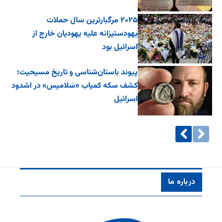
۲۰۲۵ مرگبارترین سال حملات
یهودستیزانه علیه یهودیان خارج از
اسرائیل بود
پیوند باستان‌شناسی و تاریخ مسیحیت؛
کشف سکه کمیاب «سَلامیس» در اشدود
اسرائیل
درباره ما