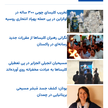
تخریب کلیسای چوبی ۳۰۰ ساله در
اوکراین در پی حمله پهپاد انتحاری روسیه
نگرانی رهبران کلیساها از مقررات جدید
رسانه‌ای در پاکستان
مسیحیان انجیلی الجزایر در پی تعطیلی
کلیساها به عبادت مخفیانه روی آورده‌اند
یونان: کشف جسد مُبشر مسیحی
بریتانیایی در چمدان