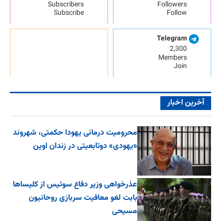
Subscribers
Followers
Subscribe
Follow
Telegram
2,300
Members
Join
آخرین اخبار
محرومیت درمانی یهودا حکمتی، شهروند
«یهودی» دوتابعیتی در زندان اوین
عذرخواهی وزیر دفاع سوئیس از کلیساها
بابت لغو معافیت سربازی روحانیون
مسیحی