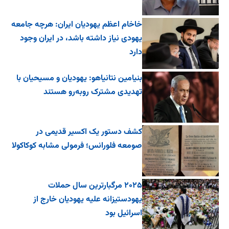
خاخام اعظم یهودیان ایران: هرچه جامعه
یهودی نیاز داشته باشد، در ایران وجود
دارد
بنیامین نتانیاهو: یهودیان و مسیحیان با
تهدیدی مشترک روبه‌رو هستند
کشف دستور یک اکسیر قدیمی در
صومعه فلورانس؛ فرمولی مشابه کوکاکولا
۲۰۲۵ مرگبارترین سال حملات
یهودستیزانه علیه یهودیان خارج از
اسرائیل بود