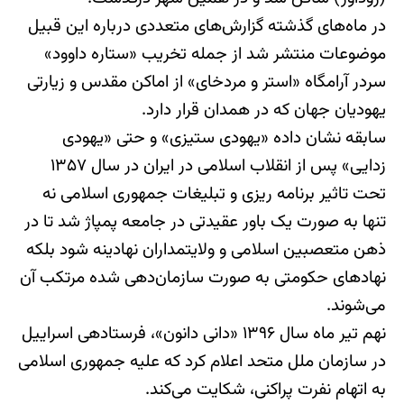
در ماه‌های گذشته گزارش‌های متعددی درباره این قبیل
موضوعات منتشر شد از جمله تخریب «ستاره داوود»
سردر آرامگاه «استر و مردخای» از اماکن مقدس و زیارتی
یهودیان جهان که در همدان قرار دارد.
سابقه نشان داده «یهودی‏ ستیزی» و حتی «یهودی
زدایی» پس از انقلاب اسلامی در ایران در سال ۱۳۵۷
تحت تاثیر برنامه ‏ریزی و تبلیغات‎ جمهوری اسلامی نه
تنها به صورت یک باور عقیدتی در جامعه پمپاژ شد تا در
ذهن متعصبین اسلامی و ولایتمداران نهادینه شود بلکه
نهادهای حکومتی به صورت سازمان‌دهی شده مرتکب آن
می‌شوند.
نهم تیر ماه سال ۱۳۹۶ «دانی دانون»، فرستاده‎ی اسراییل
در سازمان ملل متحد اعلام کرد که علیه جمهوری اسلامی
به اتهام نفرت پراکنی، شکایت می‌کند.