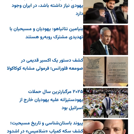
یهودی نیاز داشته باشد، در ایران وجود
دارد
بنیامین نتانیاهو: یهودیان و مسیحیان با
تهدیدی مشترک روبه‌رو هستند
کشف دستور یک اکسیر قدیمی در
صومعه فلورانس؛ فرمولی مشابه کوکاکولا
۲۰۲۵ مرگبارترین سال حملات
یهودستیزانه علیه یهودیان خارج از
اسرائیل بود
پیوند باستان‌شناسی و تاریخ مسیحیت؛
کشف سکه کمیاب «سَلامیس» در اشدود