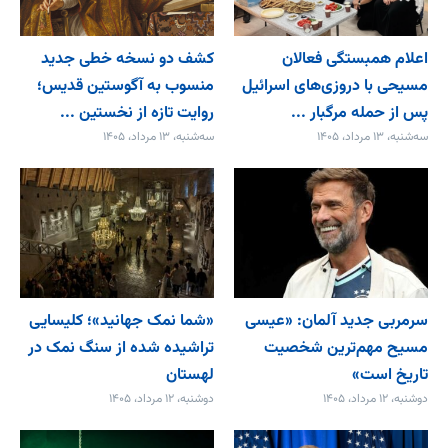
اعلام همبستگی فعالان
کشف دو نسخه خطی جدید
مسیحی با دروزی‌های اسرائیل
منسوب به آگوستین قدیس؛
پس از حمله مرگبار ...
روایت تازه از نخستین ...
سه‌شنبه، ۱۳ مرداد، ۱۴۰۵
سه‌شنبه، ۱۳ مرداد، ۱۴۰۵
سرمربی جدید آلمان: «عیسی
«شما نمک جهانید»؛ کلیسایی
مسیح مهم‌ترین شخصیت
تراشیده شده از سنگ نمک در
تاریخ است»
لهستان
دوشنبه، ۱۲ مرداد، ۱۴۰۵
دوشنبه، ۱۲ مرداد، ۱۴۰۵