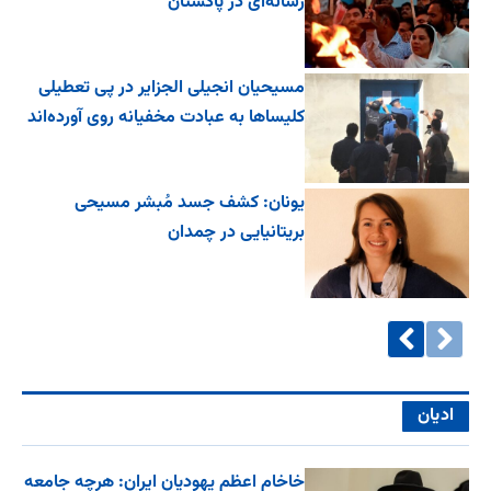
رسانه‌ای در پاکستان
مسیحیان انجیلی الجزایر در پی تعطیلی
کلیساها به عبادت مخفیانه روی آورده‌اند
یونان: کشف جسد مُبشر مسیحی
بریتانیایی در چمدان
ادیان
خاخام اعظم یهودیان ایران: هرچه جامعه