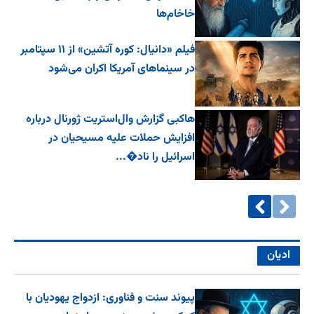
خاخام‌ها
فیلم «دانیال: کوره آتشین» از ۱۱ سپتامبر
در سینماهای آمریکا اکران می‌شود
هاکبی گزارش وال‌استریت ژورنال درباره
افزایش حملات علیه مسیحیان در
اسرائیل را ناد�...
ادیان
پیوند سنت و فناوری: ازدواج یهودیان با