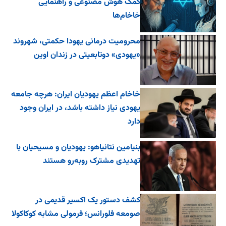
کمک هوش مصنوعی و راهنمایی
خاخام‌ها
محرومیت درمانی یهودا حکمتی، شهروند
«یهودی» دوتابعیتی در زندان اوین
خاخام اعظم یهودیان ایران: هرچه جامعه
یهودی نیاز داشته باشد، در ایران وجود
دارد
بنیامین نتانیاهو: یهودیان و مسیحیان با
تهدیدی مشترک روبه‌رو هستند
کشف دستور یک اکسیر قدیمی در
صومعه فلورانس؛ فرمولی مشابه کوکاکولا