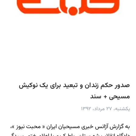
صدور حکم زندان و تبعید برای یک نوکیش
مسیحی + سند
یکشنبه، ۲۷ مرداد، ۱۳۹۲
به گزارش آژانس خبری مسیحیان ایران « محبت نیوز »،