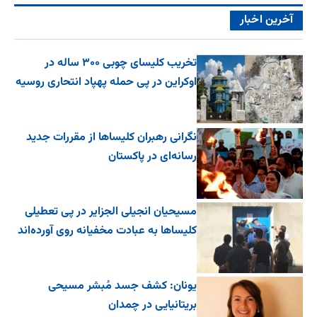
آخرین اخبار
تخریب کلیسای چوبی ۳۰۰ ساله در
اوکراین در پی حمله پهپاد انتحاری روسیه
نگرانی رهبران کلیساها از مقررات جدید
رسانه‌ای در پاکستان
مسیحیان انجیلی الجزایر در پی تعطیلی
کلیساها به عبادت مخفیانه روی آورده‌اند
یونان: کشف جسد مُبشر مسیحی
بریتانیایی در چمدان