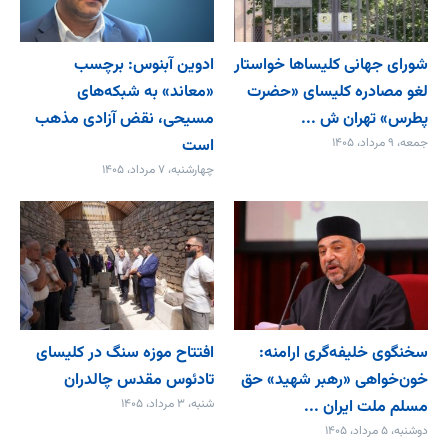
شورای جهانی کلیساها خواستار
ادوین آبنوس: برچسب
لغو مصادره کلیسای «حضرت
«معاند» به شبکه‌های
پطرس» تهران ش ...
مسیحی، نقض آزادی مذهب
جمعه، ۹ مرداد، ۱۴۰۵
است
چهارشنبه، ۷ مرداد، ۱۴۰۵
سخنگوی خلیفه‌گری ارامنه:
افتتاح موزه سنگ در کلیسای
خون‌خواهی «رهبر شهید» حق
تادئوس مقدس چالدران
مسلم ملت ایران ...
شنبه، ۳ مرداد، ۱۴۰۵
دوشنبه، ۵ مرداد، ۱۴۰۵