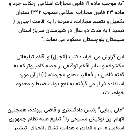
“به موجب ماده ۱۹ قانون مجازات اسلامی ارتکاب جرم و
ماده ۲۳ قانون مجازات اسلامی مصوب ۱۳۹۲ بعنوان
تکمیل و تتمیم مجازات، نامبرده را به اقامت اجباری (
تبعید ) به مدت دو سال در شهرستان سرباز استان
سیستان بلوچستان محکوم می نماید .”
این گزارش می افزاید: کتب (انجیل) و اقلام تبلیغاتی
مکشوفه و سایر اقلام توقیفی از جمله کامپیوتر که به
گفته قاضی در فعالیت های مجرمانه (!) از آن مورد
استفاده قر ار می گرفته به نفع دولت ضبط و معدوم
خواهد شد.
“علی بابایی” رئیس دادگستری و قاضی پرونده، همچنین
اتهام این نوکیش مسیحی را ” تبلیغ علیه نظام جمهوری
اسلامی »، «راه اندازی و هدایت تشکل انحرافی تبشیر