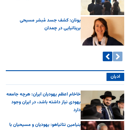
یونان: کشف جسد مُبشر مسیحی
بریتانیایی در چمدان
ادیان
خاخام اعظم یهودیان ایران: هرچه جامعه
یهودی نیاز داشته باشد، در ایران وجود
دارد
بنیامین نتانیاهو: یهودیان و مسیحیان با