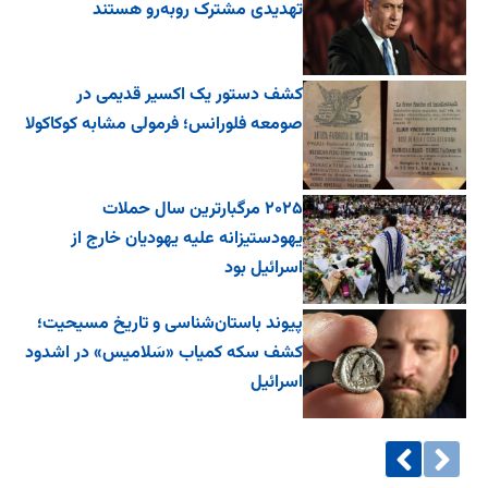
تهدیدی مشترک روبه‌رو هستند
کشف دستور یک اکسیر قدیمی در
صومعه فلورانس؛ فرمولی مشابه کوکاکولا
۲۰۲۵ مرگبارترین سال حملات
یهودستیزانه علیه یهودیان خارج از
اسرائیل بود
پیوند باستان‌شناسی و تاریخ مسیحیت؛
کشف سکه کمیاب «سَلامیس» در اشدود
اسرائیل