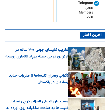
Telegram
2,300
Members
Join
آخرین اخبار
تخریب کلیسای چوبی ۳۰۰ ساله در
اوکراین در پی حمله پهپاد انتحاری روسیه
نگرانی رهبران کلیساها از مقررات جدید
رسانه‌ای در پاکستان
مسیحیان انجیلی الجزایر در پی تعطیلی
کلیساها به عبادت مخفیانه روی آورده‌اند