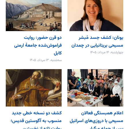
یونان: کشف جسد مُبشر
دو قرن حضور: روایت
مسیحی بریتانیایی در چمدان
فراموش‌شده جامعۀ ارمنی
چهارشنبه، ۱۴ مرداد، ۱۴۰۵
کابل
سه‌شنبه، ۱۳ مرداد، ۱۴۰۵
اعلام همبستگی فعالان
کشف دو نسخه خطی جدید
مسیحی با دروزی‌های اسرائیل
منسوب به آگوستین قدیس؛
پس از حمله مرگبار ...
روایت تازه از نخستین ...