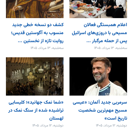
اعلام همبستگی فعالان
کشف دو نسخه خطی جدید
مسیحی با دروزی‌های اسرائیل
منسوب به آگوستین قدیس؛
پس از حمله مرگبار ...
روایت تازه از نخستین ...
سه‌شنبه، ۱۳ مرداد، ۱۴۰۵
سه‌شنبه، ۱۳ مرداد، ۱۴۰۵
سرمربی جدید آلمان: «عیسی
«شما نمک جهانید»؛ کلیسایی
مسیح مهم‌ترین شخصیت
تراشیده شده از سنگ نمک در
تاریخ است»
لهستان
دوشنبه، ۱۲ مرداد، ۱۴۰۵
دوشنبه، ۱۲ مرداد، ۱۴۰۵