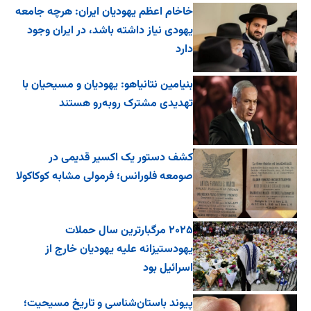
خاخام اعظم یهودیان ایران: هرچه جامعه
یهودی نیاز داشته باشد، در ایران وجود
دارد
بنیامین نتانیاهو: یهودیان و مسیحیان با
تهدیدی مشترک روبه‌رو هستند
کشف دستور یک اکسیر قدیمی در
صومعه فلورانس؛ فرمولی مشابه کوکاکولا
۲۰۲۵ مرگبارترین سال حملات
یهودستیزانه علیه یهودیان خارج از
اسرائیل بود
پیوند باستان‌شناسی و تاریخ مسیحیت؛