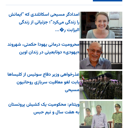
امدادگر مسیحی اسکاتلندی که “ایمانش
را زندگی می‌کرد”؛ جزئیاتی از زندگی
الیزابت ر�...
محرومیت درمانی یهودا حکمتی، شهروند
«یهودی» دوتابعیتی در زندان اوین
عذرخواهی وزیر دفاع سوئیس از کلیساها
بابت لغو معافیت سربازی روحانیون
مسیحی
ویتنام: محکومیت یک کشیش پروتستان
به هفت سال و نیم حبس