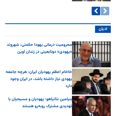
ادیان
محرومیت درمانی یهودا حکمتی، شهروند
«یهودی» دوتابعیتی در زندان اوین
خاخام اعظم یهودیان ایران: هرچه جامعه
یهودی نیاز داشته باشد، در ایران وجود
دارد
بنیامین نتانیاهو: یهودیان و مسیحیان با
تهدیدی مشترک روبه‌رو هستند