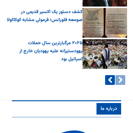
کشف دستور یک اکسیر قدیمی در
صومعه فلورانس؛ فرمولی مشابه کوکاکولا
۲۰۲۵ مرگبارترین سال حملات
یهودستیزانه علیه یهودیان خارج از
اسرائیل بود
درباره ما