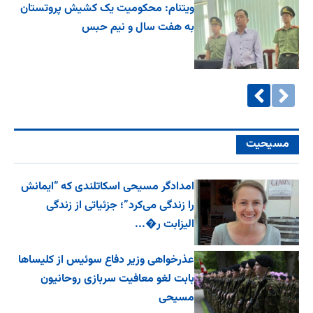
ویتنام: محکومیت یک کشیش پروتستان
به هفت سال و نیم حبس
مسیحیت
امدادگر مسیحی اسکاتلندی که “ایمانش
را زندگی می‌کرد”؛ جزئیاتی از زندگی
الیزابت ر�...
عذرخواهی وزیر دفاع سوئیس از کلیساها
بابت لغو معافیت سربازی روحانیون
مسیحی