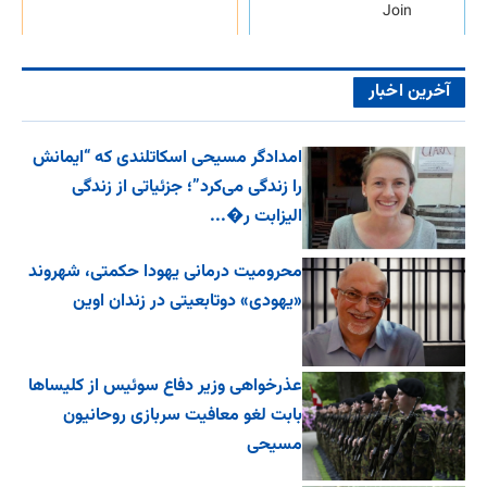
Join
آخرین اخبار
امدادگر مسیحی اسکاتلندی که “ایمانش
را زندگی می‌کرد”؛ جزئیاتی از زندگی
الیزابت ر�...
محرومیت درمانی یهودا حکمتی، شهروند
«یهودی» دوتابعیتی در زندان اوین
عذرخواهی وزیر دفاع سوئیس از کلیساها
بابت لغو معافیت سربازی روحانیون
مسیحی