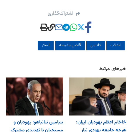
اشتراک‌گذاری
انقلاب
تاتامی
قاضی مقیسه
لستر
خبرهای مرتبط
خاخام اعظم یهودیان ایران:
بنیامین نتانیاهو: یهودیان و
هرچه جامعه یهودی نیاز
مسیحیان با تهدیدی مشترک