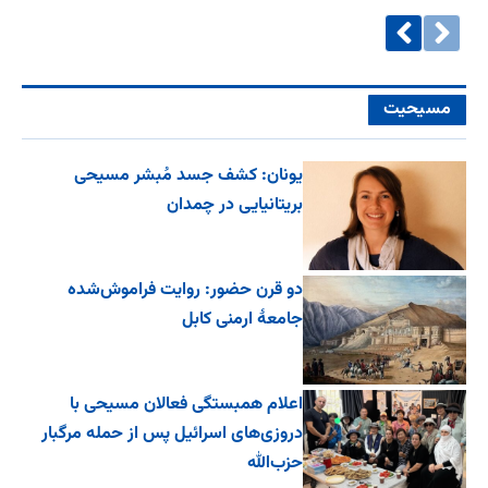
مسیحیت
یونان: کشف جسد مُبشر مسیحی
بریتانیایی در چمدان
دو قرن حضور: روایت فراموش‌شده
جامعۀ ارمنی کابل
اعلام همبستگی فعالان مسیحی با
دروزی‌های اسرائیل پس از حمله مرگبار
حزب‌الله