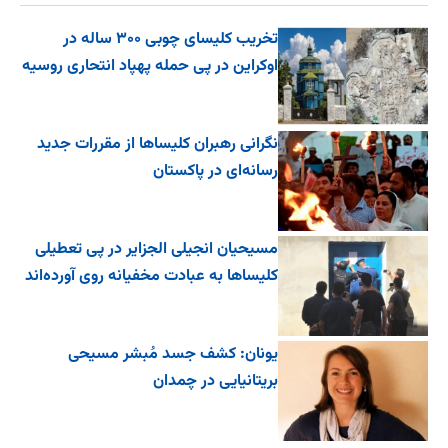
تخریب کلیسای چوبی ۳۰۰ ساله در
اوکراین در پی حمله پهپاد انتحاری روسیه
نگرانی رهبران کلیساها از مقررات جدید
رسانه‌ای در پاکستان
مسیحیان انجیلی الجزایر در پی تعطیلی
کلیساها به عبادت مخفیانه روی آورده‌اند
یونان: کشف جسد مُبشر مسیحی
بریتانیایی در چمدان