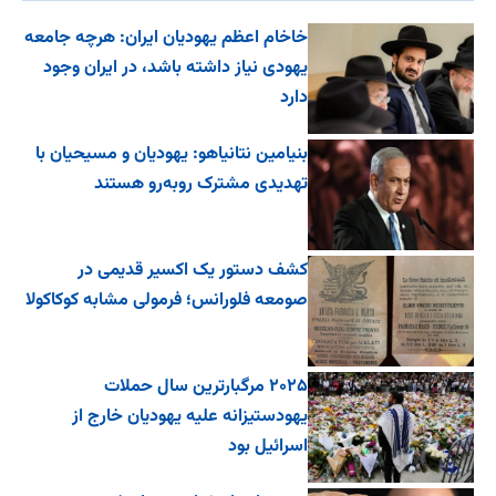
خاخام اعظم یهودیان ایران: هرچه جامعه
یهودی نیاز داشته باشد، در ایران وجود
دارد
بنیامین نتانیاهو: یهودیان و مسیحیان با
تهدیدی مشترک روبه‌رو هستند
کشف دستور یک اکسیر قدیمی در
صومعه فلورانس؛ فرمولی مشابه کوکاکولا
۲۰۲۵ مرگبارترین سال حملات
یهودستیزانه علیه یهودیان خارج از
اسرائیل بود