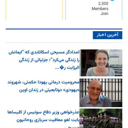
2,300
Members
Join
آخرین اخبار
امدادگر مسیحی اسکاتلندی که “ایمانش
را زندگی می‌کرد”؛ جزئیاتی از زندگی
الیزابت ر�...
محرومیت درمانی یهودا حکمتی، شهروند
«یهودی» دوتابعیتی در زندان اوین
عذرخواهی وزیر دفاع سوئیس از کلیساها
بابت لغو معافیت سربازی روحانیون
مسیحی