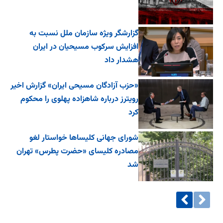
گزارشگر ویژه سازمان ملل نسبت به
افزایش سرکوب مسیحیان در ایران
هشدار داد
«حزب آزادگان مسیحی ایران» گزارش اخیر
رویترز درباره شاهزاده پهلوی را محکوم
کرد
شورای جهانی کلیساها خواستار لغو
مصادره کلیسای «حضرت پطرس» تهران
شد