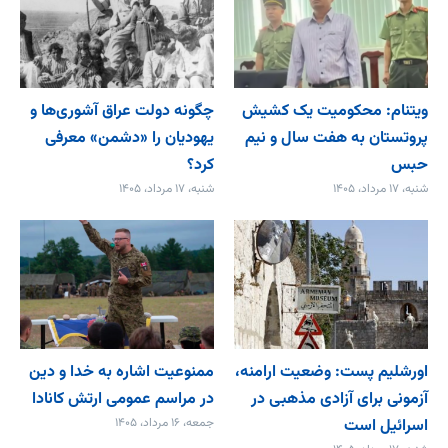
ویتنام: محکومیت یک کشیش
چگونه دولت عراق آشوری‌ها و
پروتستان به هفت سال و نیم
یهودیان را «دشمن» معرفی
حبس
کرد؟
شنبه، ۱۷ مرداد، ۱۴۰۵
شنبه، ۱۷ مرداد، ۱۴۰۵
اورشلیم پست: وضعیت ارامنه،
ممنوعیت اشاره به خدا و دین
آزمونی برای آزادی مذهبی در
در مراسم عمومی ارتش کانادا
اسرائیل است
جمعه، ۱۶ مرداد، ۱۴۰۵