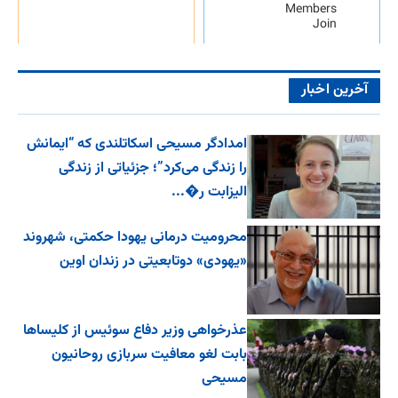
Members
Join
آخرین اخبار
امدادگر مسیحی اسکاتلندی که “ایمانش
را زندگی می‌کرد”؛ جزئیاتی از زندگی
الیزابت ر�...
محرومیت درمانی یهودا حکمتی، شهروند
«یهودی» دوتابعیتی در زندان اوین
عذرخواهی وزیر دفاع سوئیس از کلیساها
بابت لغو معافیت سربازی روحانیون
مسیحی