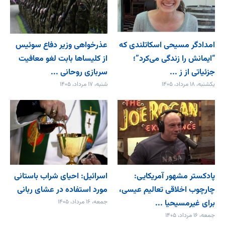
امدادگر مسیحی اسکاتلندی که
عذرخواهی وزیر دفاع سوئیس
“ایمانش را زندگی می‌کرد”؛
از کلیساها بابت لغو معافیت
جزئیاتی از ز ...
سربازی روحانی ...
یکشنبه، ۱۸ مرداد، ۱۴۰۵
شنبه، ۱۷ مرداد، ۱۴۰۵
پادکستر مشهور آمریکایی:
اسرائیل: احیای شراب باستانی
چارچوب اخلاقی تعالیم عیسی،
مورد استفاده در عشای ربانی
برای غیرمسیحیا ...
جمعه، ۱۶ مرداد، ۱۴۰۵
جمعه، ۱۶ مرداد، ۱۴۰۵