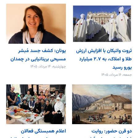
ثروت واتیکان با افزایش ارزش
یونان: کشف جسد مُبشر
طلا و املاک، به ۲.۷ میلیارد
مسیحی بریتانیایی در چمدان
یورو رسید
چهارشنبه، ۱۴ مرداد، ۱۴۰۵
جمعه، ۱۶ مرداد، ۱۴۰۵
دو قرن حضور: روایت
اعلام همبستگی فعالان