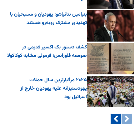
بنیامین نتانیاهو: یهودیان و مسیحیان با
تهدیدی مشترک روبه‌رو هستند
کشف دستور یک اکسیر قدیمی در
صومعه فلورانس؛ فرمولی مشابه کوکاکولا
۲۰۲۵ مرگبارترین سال حملات
یهودستیزانه علیه یهودیان خارج از
اسرائیل بود