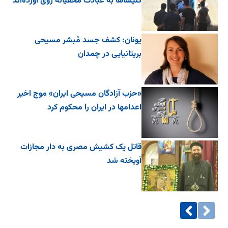
کلیساها به عبادت مخفیانه روی آورده‌اند
یونان: کشف جسد مُبشر مسیحی
بریتانیایی در چمدان
«حزب آزادگان مسیحی ایران» موج اخیر
اعدامها در ایران را محکوم کرد
قاتل یک کشیش مصری به دار مجازات
آویخته شد