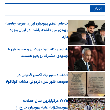
ادیان
خاخام اعظم یهودیان ایران: هرچه جامعه
یهودی نیاز داشته باشد، در ایران وجود
دارد
بنیامین نتانیاهو: یهودیان و مسیحیان با
تهدیدی مشترک روبه‌رو هستند
کشف دستور یک اکسیر قدیمی در
صومعه فلورانس؛ فرمولی مشابه کوکاکولا
۲۰۲۵ مرگبارترین سال حملات
یهودستیزانه علیه یهودیان خارج از