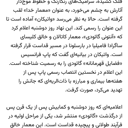
فلک کشیده، سرامیک‌های رنگارنگ و خطوط موج‌دار
آثارش به چشم می‌خورد، به عنوان «معمار خدا» لقب
گرفته است. حالا به نظر می‌رسد «واتیکان» آماده است تا
این عنوان را رسمی کند. این نهاد روز دوشنبه اعلام کرد
که «آنتونی گائودی»، معمار کاتالان و خالق کلیسای
ساگرادا فامیلیا در بارسلونا در مسیر قداست قرار گرفته
است. واتیکان در بیانیه‌ای گفت که پاپ فرانسیس
«فضایل قهرمانانه» گائودی را به رسمیت شناخته است.
این اعلام در نخستین انتصاب رسمی پاپ پس از
هفته‌ها بیماری و مبارزه با ذات‌الریه‌ای که جانش را
تهدید می‌کرد، صورت گرفت.
اعلامیه‌ای که روز دوشنبه و کمابیش پس از یک قرن پس
از درگذشت «گائودی» منتشر شد، یکی از مراحل اولیه در
فرآیند طولانی و پیچیده قداست است. این معمار خالق