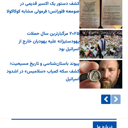
کشف دستور یک اکسیر قدیمی در
صومعه فلورانس؛ فرمولی مشابه کوکاکولا
۲۰۲۵ مرگبارترین سال حملات
یهودستیزانه علیه یهودیان خارج از
اسرائیل بود
پیوند باستان‌شناسی و تاریخ مسیحیت؛
کشف سکه کمیاب «سَلامیس» در اشدود
اسرائیل
درباره ما