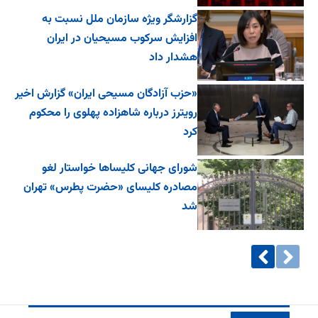
گزارشگر ویژه سازمان ملل نسبت به
افزایش سرکوب مسیحیان در ایران
هشدار داد
«حزب آزادگان مسیحی ایران» گزارش اخیر
رویترز درباره شاهزاده پهلوی را محکوم
کرد
شورای جهانی کلیساها خواستار لغو
مصادره کلیسای «حضرت پطرس» تهران
شد