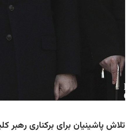
تلاش پاشینیان برای برکناری رهبر کل