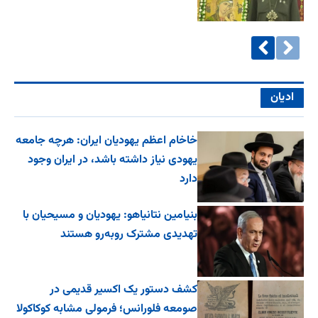
ادیان
خاخام اعظم یهودیان ایران: هرچه جامعه
یهودی نیاز داشته باشد، در ایران وجود
دارد
بنیامین نتانیاهو: یهودیان و مسیحیان با
تهدیدی مشترک روبه‌رو هستند
کشف دستور یک اکسیر قدیمی در
صومعه فلورانس؛ فرمولی مشابه کوکاکولا