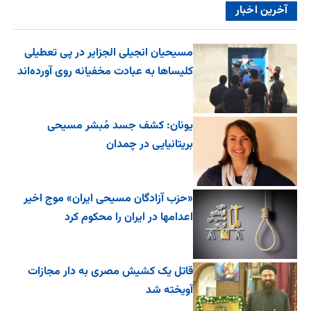
آخرین اخبار
مسیحیان انجیلی الجزایر در پی تعطیلی
کلیساها به عبادت مخفیانه روی آورده‌اند
یونان: کشف جسد مُبشر مسیحی
بریتانیایی در چمدان
«حزب آزادگان مسیحی ایران» موج اخیر
اعدامها در ایران را محکوم کرد
قاتل یک کشیش مصری به دار مجازات
آویخته شد