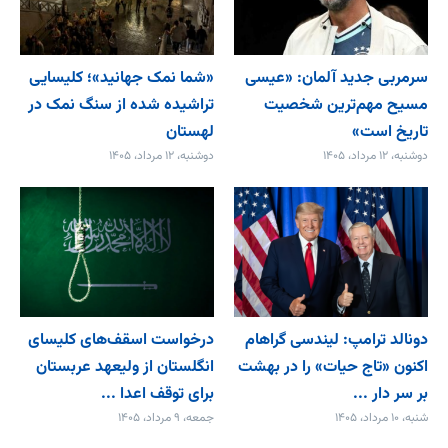
سرمربی جدید آلمان: «عیسی
«شما نمک جهانید»؛ کلیسایی
مسیح مهم‌ترین شخصیت
تراشیده شده از سنگ نمک در
تاریخ است»
لهستان
دوشنبه، ۱۲ مرداد، ۱۴۰۵
دوشنبه، ۱۲ مرداد، ۱۴۰۵
دونالد ترامپ: لیندسی گراهام
درخواست اسقف‌های کلیسای
اکنون «تاج حیات» را در بهشت
انگلستان از ولیعهد عربستان
بر سر دار ...
برای توقف اعدا ...
شنبه، ۱۰ مرداد، ۱۴۰۵
جمعه، ۹ مرداد، ۱۴۰۵