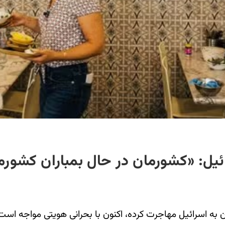
رائیل: «کشورمان در حال بمباران کشور
ز»- جامعه یهودی که پس از انقلاب ۱۳۵۷ از ایران به اسرائیل مهاجرت کرده، اکنون با ب