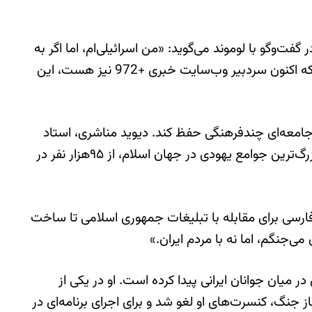
‌وگو با لوموند می‌گوید: «من اسرائیلی‌ام، اما اگر به
گذشته برگردم، هرگز به ارتش نمی‌پیوندم. حملات به ایران برایم ویرانگر بود. کشورم داشت کشورم را بمباران می‌کرد.» نوی، که اکنون سردبیر وب‌سایت خبری +972 نیز هست، این
میان جامعه‌ای چندفرهنگی حفظ کند. دیوید مناشری، استاد
مطالعات ایران در دانشگاه تل‌آویو، با اشاره به کاهش چشمگیر جمعیت یهودیان در ایران می‌گوید: «یکی از قدیمی‌ترین و بزرگ‌ترین جوامع یهودی در جهان اسلام، از ۹۵هزار نفر در
فارسی برای مقابله با تبلیغات جمهوری اسلامی تا ساخت
می‌جنگم، اما نه با مردم ایران.»
بازیگر سریال «تهران» نیز با بازخوانی موسیقی پاپ ایرانی دهه ۷۰، محبوبیت زیادی در میان جوانان ایرانی پیدا کرده است. او در یکی از
 جنگ، کنسرت‌های او لغو شد و برای اجرای برنامه‌ای در