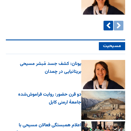
مسیحیت
یونان: کشف جسد مُبشر مسیحی
بریتانیایی در چمدان
دو قرن حضور: روایت فراموش‌شده
جامعۀ ارمنی کابل
اعلام همبستگی فعالان مسیحی با