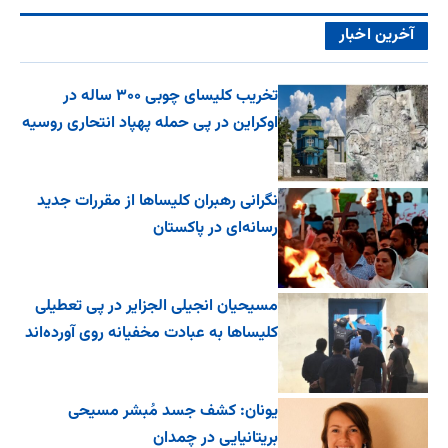
آخرین اخبار
تخریب کلیسای چوبی ۳۰۰ ساله در
اوکراین در پی حمله پهپاد انتحاری روسیه
نگرانی رهبران کلیساها از مقررات جدید
رسانه‌ای در پاکستان
مسیحیان انجیلی الجزایر در پی تعطیلی
کلیساها به عبادت مخفیانه روی آورده‌اند
یونان: کشف جسد مُبشر مسیحی
بریتانیایی در چمدان