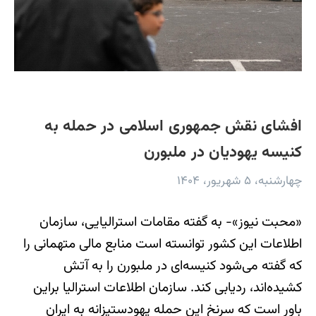
افشای نقش جمهوری اسلامی در حمله به
کنیسه یهودیان در ملبورن
چهارشنبه، ۵ شهریور، ۱۴۰۴
«محبت نیوز»- به گفته مقامات استرالیایی، سازمان
اطلاعات این کشور توانسته است منابع مالی متهمانی را
که گفته می‌شود کنیسه‌ای در ملبورن را به آتش
کشیده‌اند، ردیابی کند. سازمان اطلاعات استرالیا براین
باور است که سرنخ این حمله یهودستیزانه به ایران