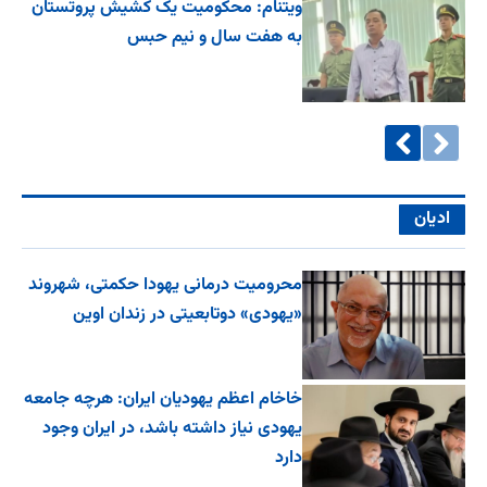
ویتنام: محکومیت یک کشیش پروتستان
به هفت سال و نیم حبس
ادیان
محرومیت درمانی یهودا حکمتی، شهروند
«یهودی» دوتابعیتی در زندان اوین
خاخام اعظم یهودیان ایران: هرچه جامعه
یهودی نیاز داشته باشد، در ایران وجود
دارد