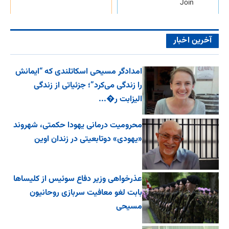
Join
آخرین اخبار
امدادگر مسیحی اسکاتلندی که “ایمانش
را زندگی می‌کرد”؛ جزئیاتی از زندگی
الیزابت ر�...
محرومیت درمانی یهودا حکمتی، شهروند
«یهودی» دوتابعیتی در زندان اوین
عذرخواهی وزیر دفاع سوئیس از کلیساها
بابت لغو معافیت سربازی روحانیون
مسیحی