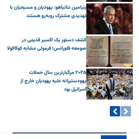
بنیامین نتانیاهو: یهودیان و مسیحیان با
تهدیدی مشترک روبه‌رو هستند
کشف دستور یک اکسیر قدیمی در
صومعه فلورانس؛ فرمولی مشابه کوکاکولا
۲۰۲۵ مرگبارترین سال حملات
یهودستیزانه علیه یهودیان خارج از
اسرائیل بود