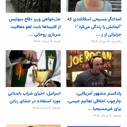
امدادگر مسیحی اسکاتلندی که
عذرخواهی وزیر دفاع سوئیس
“ایمانش را زندگی می‌کرد”؛
از کلیساها بابت لغو معافیت
جزئیاتی از ز ...
سربازی روحانی ...
یکشنبه، ۱۸ مرداد، ۱۴۰۵
شنبه، ۱۷ مرداد، ۱۴۰۵
پادکستر مشهور آمریکایی:
اسرائیل: احیای شراب باستانی
چارچوب اخلاقی تعالیم عیسی،
مورد استفاده در عشای ربانی
برای غیرمسیحیا ...
جمعه، ۱۶ مرداد، ۱۴۰۵
جمعه، ۱۶ مرداد، ۱۴۰۵