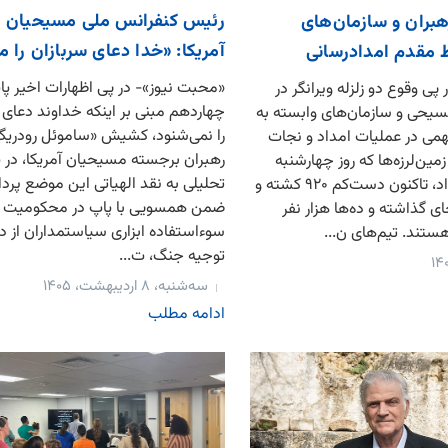
رئیس کنفرانس ملی مسیحیان لا
 رهبران و سازمان‌های
آمریکا: «خدا دعای سربازان را م
مقدم امدادرسانی
«محبت نیوز»- در پی اظهارات اخیر پا
ی وقوع دو زلزله ویرانگر در
چهاردهم مبنی بر اینکه خداوند دعای
مسیحی و سازمان‌های وابسته به
را نمی‌شنود، کشیش «ساموئل رودریگز»
ی در عملیات امداد و نجات
رهبران برجسته مسیحیان آمریکا، در 
زمین‌لرزه‌ها که روز چهارشنبه
تحلیلی به نقد الهیاتی این موضع پرد
سوم تیرماه رخ داد، تاکنون دست‌کم ۹۲۰ کشته و
ضمن همسویی با پاپ در محکومیت
 جای گذاشته و ده‌ها هزار نفر
سوءاستفاده ابزاری سیاستمداران از د
تند. تیم‌های ن...
توجیه جنگ، ت...
سه‌شنبه، ۸ اردیبهشت، ۱۴۰۵
ادامه مطلب