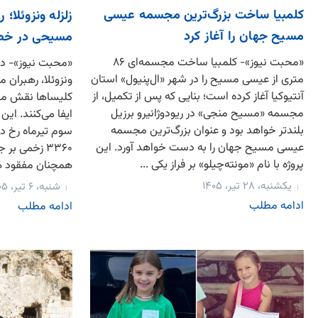
کلمبیا ساخت بزرگ‌ترین مجسمه عیسی
زلزله ونزوئلا؛
مسیح جهان را آغاز کرد
مسیحی در خط 
«محبت نیوز»- کلمبیا ساخت مجسمه‌ای ۸۶
«محبت نیوز»- در پ
متری از عیسی مسیح را در شهر «ال‌پنیول» استان
ونزوئلا، رهبران 
آنتیوکیا آغاز کرده است؛ بنایی که پس از تکمیل، از
کلیساها نقش مهم
مجسمه «مسیح منجی» در ریودوژانیرو برزیل
ایفا می‌کنند. این 
بلندتر خواهد بود و عنوان بزرگ‌ترین مجسمه
عیسی مسیح جهان را به دست خواهد آورد. این
۳۳۶۰ زخمی بر
پروژه با نام «مونته‌چیلو» بر فراز یکی ...
همچنان مفقود هس
یکشنبه، ۲۸ تیر، ۱۴۰۵
شنبه، ۶ تیر، ۱۴۰۵
ادامه مطلب
ادامه مطلب