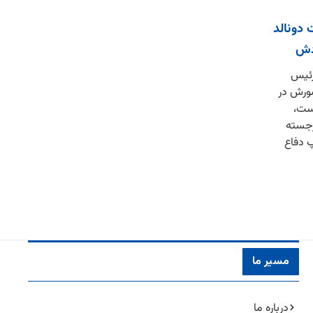
 دونالد
ودش
رئیس
ورش در
ست،
جسته
پ دفاع
مسیر ما
درباره ما