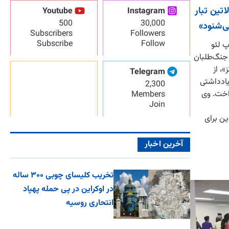
تین تبار
Youtube
Instagram
500
30,000
ی‌شنود»
Subscribers
Followers
Subscribe
Follow
پ لئو
 جنگ‌طلبان
، از
Telegram
یادداشتی
2,300
اخت. وی
Members
Join
ین برای
آخرین اخبار
تخریب کلیسای چوبی ۳۰۰ ساله
در اوکراین در پی حمله پهپاد
انتحاری روسیه