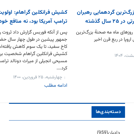
زرگ‌ترین گردهمایی رهبران
کشیش فرانکلین گراهام: اولویت
سال گذشته
ترامپ آمریکا بود، نه منافع خ
روزهای ماه مه صحنۀ بزرگ‌ترین
پس از آنکه فوربس گزارش داد ثروت 
روپا در ربع قرن اخیر
جمهور پیشین در طول چهار سال حض
کاخ سفید، تا یک سوم کاهش یافته‌ا
کشیش فرانکلین گراهام شخصیت بر
مسیحی انجیلی از میراث دونالد ترام
کرد....
چهارشنبه، ۲۵ فروردین، ۱۴۰۰
ادامه مطلب
دسته‌بندی‌ها
ادیان
(959)