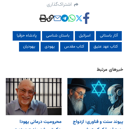
اشتراک‌گذاری
آثار باستانی
اسرائیل
باستان شناسی
پادشاه حزقیا
کتاب عهد عتیق
کتاب مقدس
یهودی
یهودیان
خبرهای مرتبط
پیوند سنت و فناوری: ازدواج
محرومیت درمانی یهودا