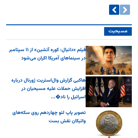
مسیحیت
فیلم «دانیال: کوره آتشین» از ۱۱ سپتامبر
در سینماهای آمریکا اکران می‌شود
هاکبی گزارش وال‌استریت ژورنال درباره
افزایش حملات علیه مسیحیان در
اسرائیل را ناد�...
تصویر پاپ لئو چهاردهم روی سکه‌های
واتیکان نقش بست