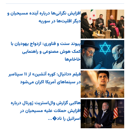
افزایش نگرانی‌ها درباره آینده مسیحیان و
دیگر اقلیت‌ها در سوریه
پیوند سنت و فناوری: ازدواج یهودیان با
کمک هوش مصنوعی و راهنمایی
خاخام‌ها
فیلم «دانیال: کوره آتشین» از ۱۱ سپتامبر
در سینماهای آمریکا اکران می‌شود
هاکبی گزارش وال‌استریت ژورنال درباره
افزایش حملات علیه مسیحیان در
اسرائیل را ناد�...