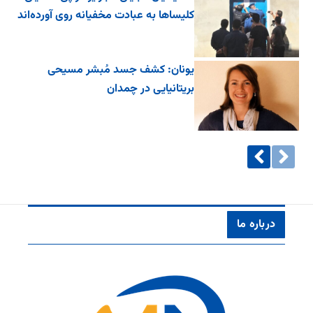
کلیساها به عبادت مخفیانه روی آورده‌اند
یونان: کشف جسد مُبشر مسیحی
بریتانیایی در چمدان
درباره ما