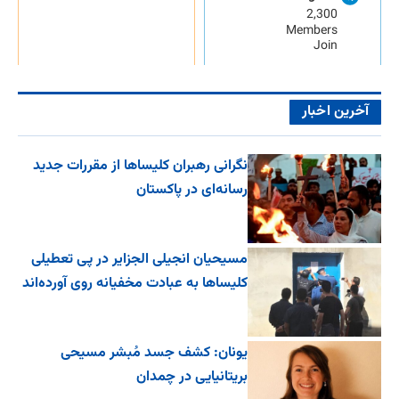
2,300
Members
Join
آخرین اخبار
نگرانی رهبران کلیساها از مقررات جدید
رسانه‌ای در پاکستان
مسیحیان انجیلی الجزایر در پی تعطیلی
کلیساها به عبادت مخفیانه روی آورده‌اند
یونان: کشف جسد مُبشر مسیحی
بریتانیایی در چمدان