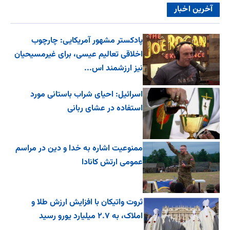
آخرین اخبار
پادکستر مشهور آمریکایی: چارچوب
اخلاقی تعالیم عیسی، برای غیرمسیحیان
نیز ارزشمند اس...
اسرائیل: احیای شراب باستانی مورد
استفاده در عشای ربانی
ممنوعیت اشاره به خدا و دین در مراسم
عمومی ارتش کانادا
ثروت واتیکان با افزایش ارزش طلا و
املاک، به ۲.۷ میلیارد یورو رسید