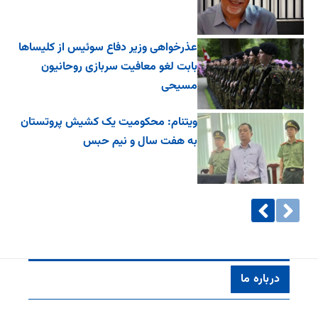
عذرخواهی وزیر دفاع سوئیس از کلیساها
بابت لغو معافیت سربازی روحانیون
مسیحی
ویتنام: محکومیت یک کشیش پروتستان
به هفت سال و نیم حبس
درباره ما