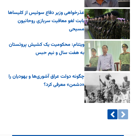
عذرخواهی وزیر دفاع سوئیس از کلیساها
بابت لغو معافیت سربازی روحانیون
مسیحی
ویتنام: محکومیت یک کشیش پروتستان
به هفت سال و نیم حبس
چگونه دولت عراق آشوری‌ها و یهودیان را
«دشمن» معرفی کرد؟