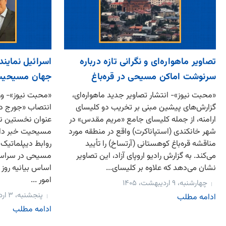
تصاویر ماهواره‌ای و نگرانی تازه درباره
اسرائیل نماینده
سرنوشت اماکن مسیحی در قره‌باغ
جهان مسیحیت
«محبت نیوز»- انتشار تصاویر جدید ماهواره‌ای،
«محبت نیوز»- وزا
گزارش‌های پیشین مبنی بر تخریب دو کلیسای
انتصاب «جورج دیک
ارامنه، از جمله کلیسای جامع «مریم مقدس» در
عنوان نخستین نم
شهر خانکندی (استپاناکرت) واقع در منطقه مورد
مسیحیت خبر داد
مناقشه قره‌باغ کوهستانی (آرتساخ) را تأیید
روابط دیپلماتیک 
می‌کند. به گزارش رادیو اروپای آزاد، این تصاویر
مسیحی در سراسر
نشان می‌دهد که علاوه بر کلیسای...
امور ...
چهارشنبه، ۹ اردیبهشت، ۱۴۰۵
پنجشنبه، ۳ اردیبهشت، ۱۴۰۵
ادامه مطلب
ادامه مطلب