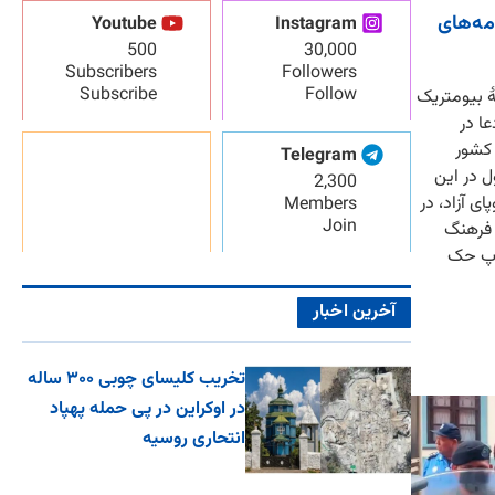
مه‌های
Youtube
Instagram
500
30,000
Subscribers
Followers
Subscribe
Follow
ٔ بیومتریک
ا در
 کشور
Telegram
 در این
2,300
ی آزاد، در
Members
Join
 فرهنگ
راپ حک
آخرین اخبار
تخریب کلیسای چوبی ۳۰۰ ساله
در اوکراین در پی حمله پهپاد
انتحاری روسیه