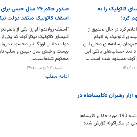
سای کاتولیک را به
صدور حکم ۲۶ سال حبس برا
م کرد!
اسقف کاتولیک منتقد دولت نیکا
اعلام کرد در حال تحقیق از
"اسقف رولاندو آلوارز" یکی از بانفوذتر
ای کاتولیک به اتهام
کلیسای کاتولیک نیکاراگوئه که یکی از
‌زمان رسانه‌های محلی این
دولت دانیل اورتگا نیز محسوب می‌شو
ادند حساب‌های بانکی این
بیست و شش سال حبس و سلب تاب
راگوئه مسدود شده است....
محکوم شده‌است....
شنبه، ۲۲ بهمن، ۱۴۰۱
ادامه مطلب
آزار رهبران «کلیساها» در
طی چهار سال گذشته 190 مورد جفا بر کلیساها
ی در نیکاراگوئه گزارش شده