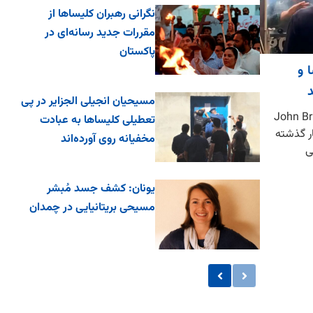
نگرانی رهبران کلیساها از
مقررات جدید رسانه‌ای در
پاکستان
 و
مسیحیان انجیلی الجزایر در پی
ایتون هنکوک، John Britton
تعطیلی کلیساها به عبادت
بهار گذشته
مخفیانه روی آورده‌اند
نی
یونان: کشف جسد مُبشر
مسیحی بریتانیایی در چمدان