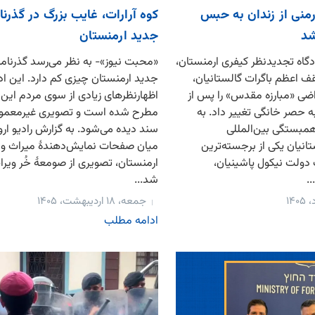
منی از زندان به حبس
کوه آرارات، غایب بزرگ در گذرنا
شد
جدید ارمنستان
گاه تجدیدنظر کیفری ارمنستان،
«محبت نیوز»- به نظر می‌رسد گذرنامه
ف اعظم باگرات گالستانیان،
جدید ارمنستان چیزی کم دارد. این ادع
ضی «مبارزه مقدس» را پس از
اظهارنظرهای زیادی از سوی مردم این
 به حصر خانگی تغییر داد. به
مطرح شده است و تصویری غیرمعمول
مبستگی بین‌المللی
سند دیده می‌شود. به گزارش رادیو اروپا
نیان یکی از برجسته‌ترین
میان صفحات نمایش‌دهندهٔ میراث و
دولت نیکول پاشینیان،
ارمنستان، تصویری از صومعهٔ خُر وی
.
شد...
جمعه، ۱۸ اردیبهشت، ۱۴۰۵
ادامه مطلب