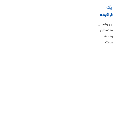
ی یک
راگوئه
ین رهبران
 منتقدان
د، به
عیت