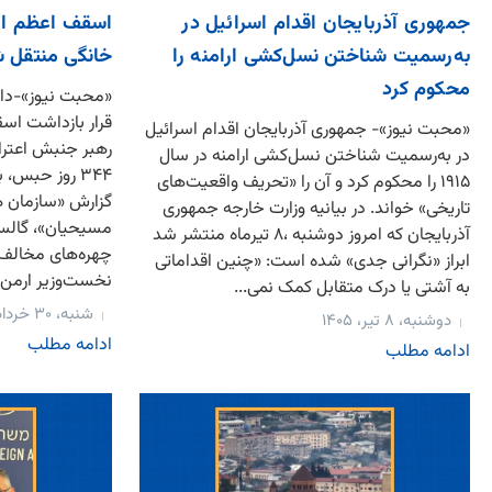
جمهوری آذربایجان اقدام اسرائیل در
اسقف اعظم ار
به‌رسمیت شناختن نسل‌کشی ارامنه را
خانگی منتقل 
محکوم کرد
«محبت نیوز»-داد
قرار بازداشت اسق
«محبت نیوز»- جمهوری آذربایجان اقدام اسرائیل
رهبر جنبش اعترا
در به‌رسمیت شناختن نسل‌کشی ارامنه در سال
۳۴۴ روز حبس،
۱۹۱۵ را محکوم کرد و آن را «تحریف واقعیت‌های
گزارش «سازمان ه
تاریخی» خواند. در بیانیه وزارت خارجه جمهوری
مسیحیان»، گالستا
آذربایجان که امروز دوشنبه ،۸ تیرماه منتشر شد
چهره‌های مخالف 
ابراز «نگرانی جدی» شده است: «چنین اقداماتی
نخست‌وزیر ارمن..
به آشتی یا درک متقابل کمک نمی...
شنبه، ۳۰ خرداد، ۱۴۰۵
دوشنبه، ۸ تیر، ۱۴۰۵
ادامه مطلب
ادامه مطلب