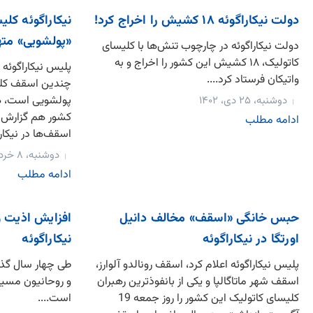
دولت نیکاراگوئه ۱۸ کشیش را اخراج کرد!
نیکاراگوئه کلی
«پولشویی» مته
دولت نیکاراگوئه در چارچوب تنش‌ها با کلیسای
کاتولیک، ۱۸ کشیش این کشور را اخراج و به
پلیس نیکاراگوئه 
واتیکان فرستاد کرد....
چندین اسقف کلیس
پولشویی است، هم
دوشنبه، ۲۵ دی، ۱۴۰۲
کشور هم گزارش د
ادامه مطلب
اسقف‌ها در نیکا
دوشنبه، ۸ خرداد، ۱۴۰۲
ادامه مطلب
حبس خانگی «اسقف» مخالف دانیل
افزایش اذیت و 
اورتگا در نیکاراگوئه
نیکاراگوئه
پلیس نیکاراگوئه اعلام کرد، اسقف رونالدو آلوارز،
اسقف شهر ماتاگالپا و یکی از بانفوذترین رهبران
و روحانیون مسیح
کلیسای کاتولیک این کشور را روز جمعه 19
است....