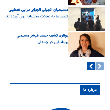
مسیحیان انجیلی الجزایر در پی تعطیلی
کلیساها به عبادت مخفیانه روی آورده‌اند
یونان: کشف جسد مُبشر مسیحی
بریتانیایی در چمدان
درباره ما