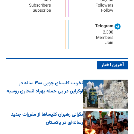
500
30,000
Subscribers
Followers
Subscribe
Follow
Telegram
2,300
Members
Join
آخرین اخبار
تخریب کلیسای چوبی ۳۰۰ ساله در
اوکراین در پی حمله پهپاد انتحاری روسیه
نگرانی رهبران کلیساها از مقررات جدید
رسانه‌ای در پاکستان