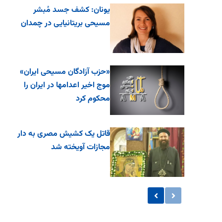
یونان: کشف جسد مُبشر
مسیحی بریتانیایی در چمدان
«حزب آزادگان مسیحی ایران»
موج اخیر اعدامها در ایران را
محکوم کرد
قاتل یک کشیش مصری به دار
مجازات آویخته شد