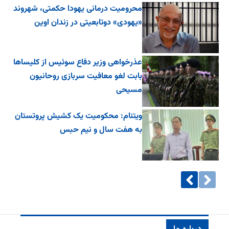
محرومیت درمانی یهودا حکمتی، شهروند
«یهودی» دوتابعیتی در زندان اوین
عذرخواهی وزیر دفاع سوئیس از کلیساها
بابت لغو معافیت سربازی روحانیون
مسیحی
ویتنام: محکومیت یک کشیش پروتستان
به هفت سال و نیم حبس