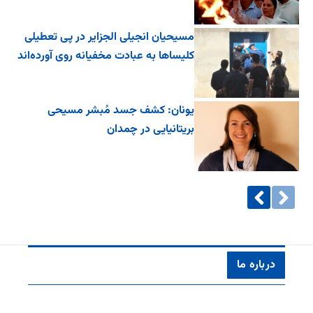
مسیحیان انجیلی الجزایر در پی تعطیلی
کلیساها به عبادت مخفیانه روی آورده‌اند
یونان: کشف جسد مُبشر مسیحی
بریتانیایی در چمدان
درباره ما