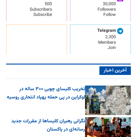
500
30,000
Subscribers
Followers
Subscribe
Follow
Telegram
2,300
Members
Join
آخرین اخبار
تخریب کلیسای چوبی ۳۰۰ ساله در
اوکراین در پی حمله پهپاد انتحاری روسیه
نگرانی رهبران کلیساها از مقررات جدید
رسانه‌ای در پاکستان