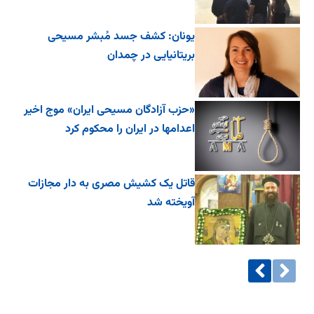
یونان: کشف جسد مُبشر مسیحی
بریتانیایی در چمدان
«حزب آزادگان مسیحی ایران» موج اخیر
اعدامها در ایران را محکوم کرد
قاتل یک کشیش مصری به دار مجازات
آویخته شد