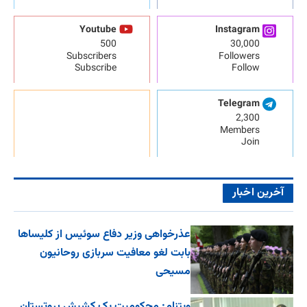
Youtube
Instagram
500
30,000
Subscribers
Followers
Subscribe
Follow
Telegram
2,300
Members
Join
آخرین اخبار
عذرخواهی وزیر دفاع سوئیس از کلیساها
بابت لغو معافیت سربازی روحانیون
مسیحی
ویتنام: محکومیت یک کشیش پروتستان