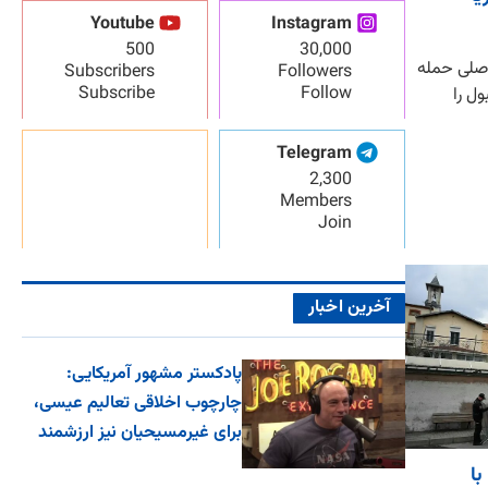
Youtube
Instagram
500
30,000
اصلی حمله
Subscribers
Followers
Subscribe
Follow
ول را
Telegram
2,300
Members
Join
آخرین اخبار
پادکستر مشهور آمریکایی:
چارچوب اخلاقی تعالیم عیسی،
برای غیرمسیحیان نیز ارزشمند
اس...
ط با