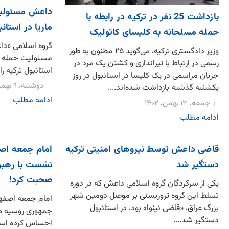
داعش مسئولیت
بازداشت 25 نفر در ترکیه در رابطه با
ماریا در استان
حمله مسلحانه به کلیسای کاتولیک
گروه اسلامی «داعش
وزیر دادگستری ترکیه، می‌گوید ۲۵ مظنون به طور
مسئولیت حمله به 
رسمی در ارتباط با تیراندازی و کشتن یک مرد در
استانبول ترکیه را
جریان مراسمی در یک کلیسا در استانبول در روز
دوشنبه، ۹ بهمن، ۱۴۰۲
یکشنبه گذشته بازداشت شده‌اند....
ادامه مطلب
جمعه، ۱۳ بهمن، ۱۴۰۲
ادامه مطلب
قاضی داعش توسط نیروهای امنیتی ترکیه
امام جمعه اصف
دستگیر شد
نشست با رهبر
صحبت کرد!
یکی از سرکردگان گروه اسلامی داعش که در دوره
تسلط این گروه تروریستی بر موصل دومین شهر
امام جمعه اصفها
بزرگ عراق، «قاضی نینوا» بود، در استانبول
جمهوری روسیه هن
دستگیر شد....
احساس کرده اس