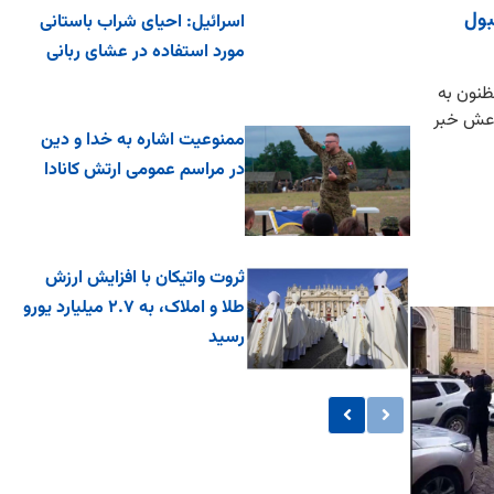
بول
اسرائیل: احیای شراب باستانی
مورد استفاده در عشای ربانی
 بازداشت ۴۸ فرد مظنون به
اعش خبر
ممنوعیت اشاره به خدا و دین
در مراسم عمومی ارتش کانادا
ثروت واتیکان با افزایش ارزش
طلا و املاک، به ۲.۷ میلیارد یورو
رسید