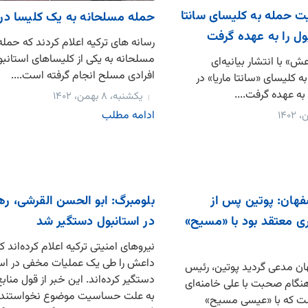
 حمله به کلیسای سانتا
حمله مسلحانه به یک کلیسا در 
بول را به عهده گرفت
رسانه های ترکیه اعلام کردند که حمله
مسلحانه به یکی از کلیساهای استانبو
» با انتشار بیانیه‌ای
افرادی مسلح انجام گرفته است....
کلیسای «سانتا ماریا» در
 به عهده گرفت....
یکشنبه، ۸ بهمن، ۱۴۰۲
ادامه مطلب
هان: پوتین پس از
بلومبرگ: ابو الحسن القرشی، ر
ی معتقد بود با «مسیح»
در استانبول دستگیر شد
نیروهای امنیتی ترکیه اعلام کرده‌اند ک
داعش را طی یک عملیات مخفی در است
ن مدعی گردید ‌پوتین، رئیس
دستگیر کرده‌اند. این خبر از قول منا
گام صحبت با علی خامنه‌ای
به علت حساسیت موضوع نخواستند 
ت که با «عیسی مسیح»