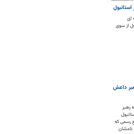
استانبول
 ای
ل از سوی
هبر داعش
ه رهبر
انبول
بع رسمی که
نامشان