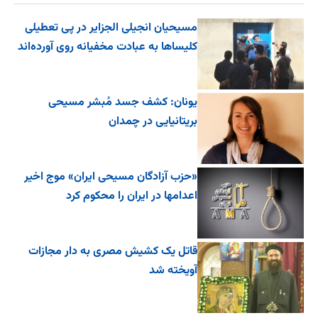
مسیحیان انجیلی الجزایر در پی تعطیلی
کلیساها به عبادت مخفیانه روی آورده‌اند
یونان: کشف جسد مُبشر مسیحی
بریتانیایی در چمدان
«حزب آزادگان مسیحی ایران» موج اخیر
اعدامها در ایران را محکوم کرد
قاتل یک کشیش مصری به دار مجازات
آویخته شد