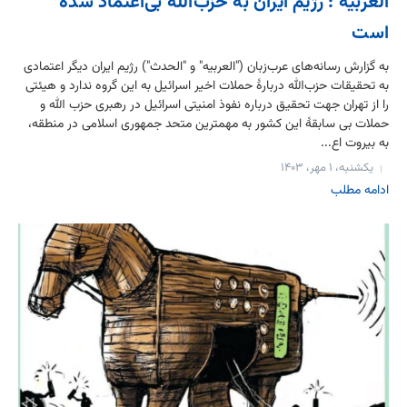
العربیه : رژیم ایران به حزب‌الله بی‌اعتماد شده
است
به گزارش رسانه‌های عرب‌زبان ("العربیه" و "الحدث") رژیم ایران دیگر اعتمادی
به تحقیقات حزب‌الله دربارۀ حملات اخیر اسرائیل به این گروه ندارد و هیئتی
را از تهران جهت تحقیق درباره نفوذ امنیتی اسرائیل در رهبری حزب الله و
حملات بی سابقۀ این کشور به مهمترین متحد جمهوری اسلامی در منطقه،
به بیروت اع...
یکشنبه، ۱ مهر، ۱۴۰۳
ادامه مطلب