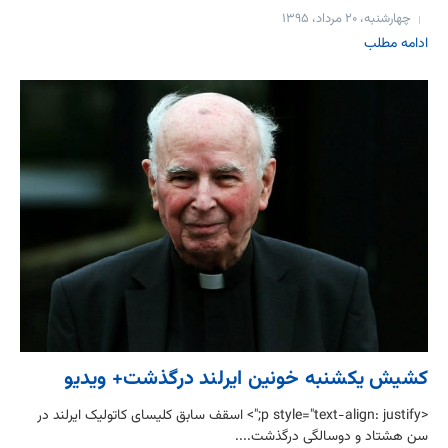
چهارشنبه، ۲۰ مرداد، ۱۳۹۵
ادامه مطلب
کشیش یکشنبه خونین ایرلند درگذشت+ ویدیو
<p style="text-align: justify;"> اسقف سابق کلیسای کاتولیک ایرلند در
سن هشتاد و دوسالگی درگذشت....