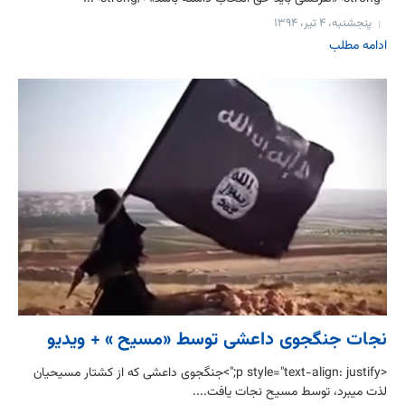
پنجشنبه، ۴ تیر، ۱۳۹۴
ادامه مطلب
نجات جنگجوی داعشی توسط «مسيح » + ویدیو
<p style="text-align: justify;">جنگجوی داعشی كه از كشتار مسيحيان
لذت میبرد، توسط مسيح نجات يافت....