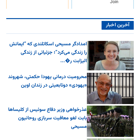
Join
آخرین اخبار
امدادگر مسیحی اسکاتلندی که “ایمانش
را زندگی می‌کرد”؛ جزئیاتی از زندگی
الیزابت ر�...
محرومیت درمانی یهودا حکمتی، شهروند
«یهودی» دوتابعیتی در زندان اوین
عذرخواهی وزیر دفاع سوئیس از کلیساها
بابت لغو معافیت سربازی روحانیون
مسیحی