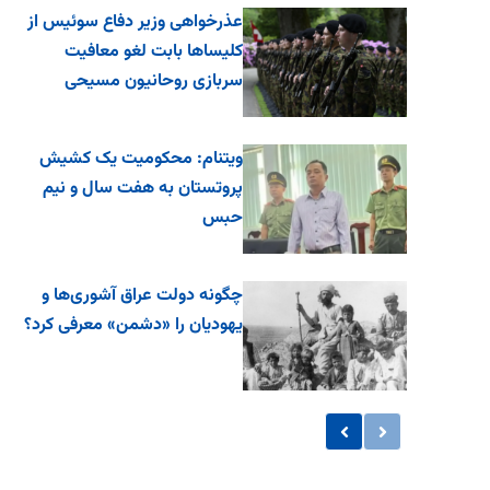
عذرخواهی وزیر دفاع سوئیس از
کلیساها بابت لغو معافیت
سربازی روحانیون مسیحی
ویتنام: محکومیت یک کشیش
پروتستان به هفت سال و نیم
حبس
چگونه دولت عراق آشوری‌ها و
یهودیان را «دشمن» معرفی کرد؟