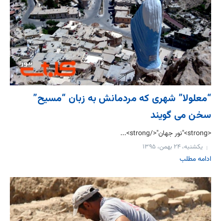
“معلولا” شهری که مردمانش به زبان “مسیح”
سخن می گویند
<strong>"نور جهان"</strong>...
یکشنبه، ۲۴ بهمن، ۱۳۹۵
ادامه مطلب