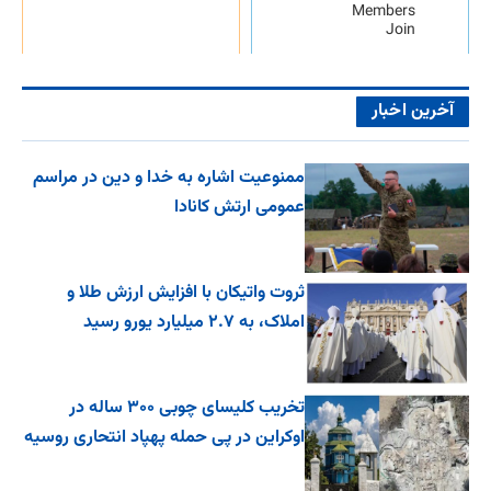
Members
Join
آخرین اخبار
ممنوعیت اشاره به خدا و دین در مراسم
عمومی ارتش کانادا
ثروت واتیکان با افزایش ارزش طلا و
املاک، به ۲.۷ میلیارد یورو رسید
تخریب کلیسای چوبی ۳۰۰ ساله در
اوکراین در پی حمله پهپاد انتحاری روسیه