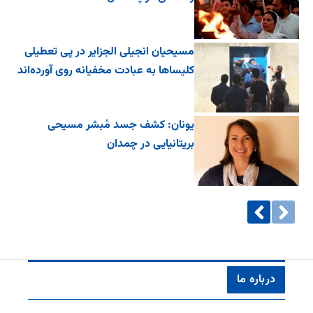
مسیحیان انجیلی الجزایر در پی تعطیلی
کلیساها به عبادت مخفیانه روی آورده‌اند
یونان: کشف جسد مُبشر مسیحی
بریتانیایی در چمدان
درباره ما