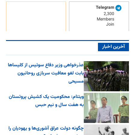
Telegram
2,300
Members
Join
آخرین اخبار
عذرخواهی وزیر دفاع سوئیس از کلیساها
بابت لغو معافیت سربازی روحانیون
مسیحی
ویتنام: محکومیت یک کشیش پروتستان
به هفت سال و نیم حبس
چگونه دولت عراق آشوری‌ها و یهودیان را